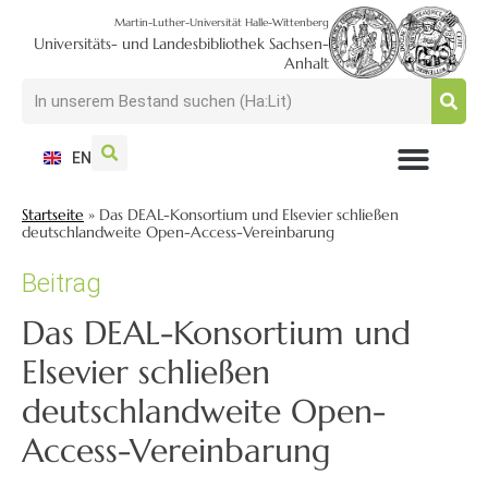
Martin-Luther-Universität Halle-Wittenberg
Universitäts- und Landesbibliothek Sachsen-
Anhalt
EN
NUTZEN + BESUCHEN
SUCHEN + FINDEN
FORSCHEN + PUBLIZIEREN
SCHULEN + BERATEN
SAMMELN + BEWAHREN
Startseite
»
Das DEAL-Konsortium und Elsevier schließen
deutschlandweite Open-Access-Vereinbarung
Beitrag
Das DEAL-Konsortium und
Elsevier schließen
deutschlandweite Open-
Access-Vereinbarung