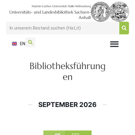
Martin-Luther-Universität Halle-Wittenberg
Universitäts- und Landesbibliothek Sachsen-
Anhalt
EN
NUTZEN + BESUCHEN
SUCHEN + FINDEN
FORSCHEN + PUBLIZIEREN
SCHULEN + BERATEN
SAMMELN + BEWAHREN
Bibliotheksführung
en
SEPTEMBER 2026
05
SEP.