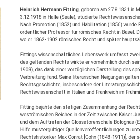
Heinrich Hermann Fitting
, geboren am 27.8.1831 in 
3.12.1918 in Halle (Saale), studierte Rechtswissenscha
Nach Promotion (1852) und Habilitation (1856) wurde 
ordentlicher Professor für römisches Recht in Basel. D
wo er 1862-1902 römisches Recht und später hauptsäch
Fittings wissenschaftliches Lebenswerk umfasst zwei
des geltenden Rechts wirkte er vornehmlich durch sei
1908), das dank einer vorzüglichen Darstellung des sp
Verbreitung fand. Seine literarischen Neigungen galte
Rechtsgeschichte, insbesondere der Literaturgeschich
Rechtswissenschaft in Italien und Frankreich im Frühmit
Fitting bejahte den stetigen Zusammenhang der Rech
weströmischen Reiches in der Zeit zwischen Kaiser Just
und dem Auftreten der Glossatorenschule Bolognas (En
Hilfe mustergültiger Quellenveröffentlichungen zu un
Rechtshistoriker Max Conrat [Cohn (1848-1911)], der s