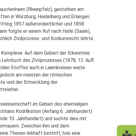
Mauchenheim (Rheinpfalz), gestorben am
ften in Würzburg, Heidelberg und Erlangen.
Fitting 1857 außerordentlicher und 1858
ann folgte er einem Ruf nach Halle (Saale),
lich Zivilprozess- und Konkursrecht lehrte.
 Komplexe: Auf dem Gebiet der Erkenntnis
n
Lehrbuch des Zivilprozesses
(1878, 13. Aufl.
röden Stoffes auch in Laienkreisen weite
n jedoch am meisten der römischen
te und der Entwicklung der
telalter.
tswissenschaft im Gebiet des ehemaligen
itians Kodifikation (Anfang 6. Jahrhundert)
de 10. Jahrhundert) und suchte dies mit
termauern. Zwischen ihm und dem
eine Thesen lebhaft bestritt, hob eine
Le