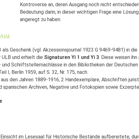
Kontroverse an, deren Ausgang noch nicht entschieden
Bedeutung darin, in dieser wichtigen Frage eine Lösun
angeregt zu haben.
ÄSSE
 als Geschenk (vgl. Akzessionsjournal 1923 G 9469-9481) in die
ULB und erhielt die
Signaturen Yi 1 und Yi 3
. Diese weisen ihn 
 und Schriftstellernachlässe in den Bibliotheken der Deutschen
l I, Berlin 1959, auf S. 32, Nr. 175, nach.
 aus den Jahren 1889-1916, 2 Handexemplare, Abschriften jurist
d spanischen Archiven, Negative und Fotokopien sowie Exzerpte
e
 Einsicht im Lesesaal für Historische Bestände aufbereitete, dur