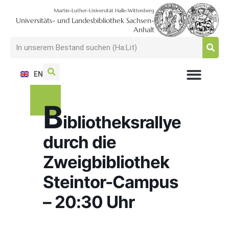
Martin-Luther-Universität Halle-Wittenberg
Universitäts- und Landesbibliothek Sachsen-
Anhalt
EN
NUTZEN + BESUCHEN
SUCHEN + FINDEN
FORSCHEN + PUBLIZIEREN
SCHULEN + BERATEN
SAMMELN + BEWAHREN
B
ibliotheksrallye
durch die
Zweigbibliothek
Steintor-Campus
– 20:30 Uhr