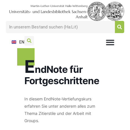
Martin-Luther-Universität Halle-Wittenberg
Universitäts- und Landesbibliothek Sachsen-
Anhalt
EN
NUTZEN + BESUCHEN
SUCHEN + FINDEN
FORSCHEN + PUBLIZIEREN
SCHULEN + BERATEN
SAMMELN + BEWAHREN
E
ndNote für
Fortgeschrittene
In diesem EndNote-Vertiefungskurs
erfahren Sie unter anderem alles zum
Thema Zitierstile und der Arbeit mit
Groups.