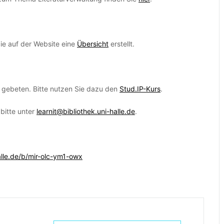
ie auf der Website eine
Übersicht
erstellt.
gebeten. Bitte nutzen Sie dazu den
Stud.IP-Kurs
.
 bitte unter
learnit@bibliothek.uni-halle.de
.
alle.de/b/mir-olc-ym1-owx