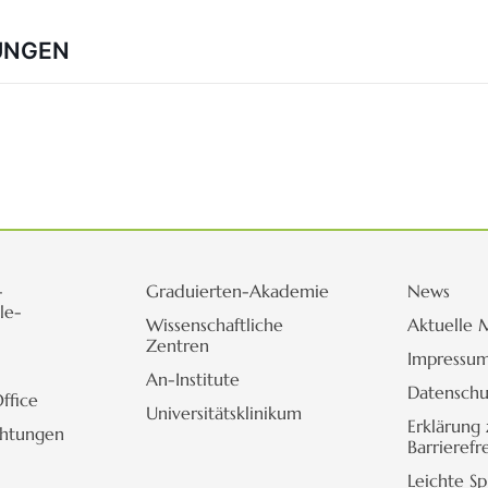
UNGEN
-
Graduierten-Akademie
News
le-
Wissenschaftliche
Aktuelle 
Zentren
Impressu
An-Institute
Datenschu
ffice
Universitätsklinikum
Erklärung 
chtungen
Barrierefr
Leichte S