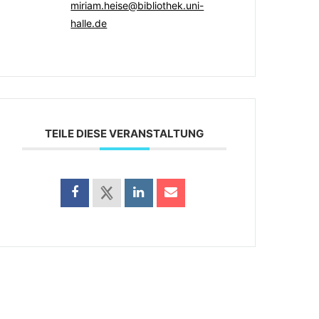
miriam.heise@bibliothek.uni-
halle.de
TEILE DIESE VERANSTALTUNG