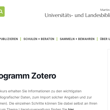
Martin
Universitäts- und Landesbib
PUBLIZIEREN
SCHULEN + BERATEN
SAMMELN + BEWAHREN
ÜBER 
rogramm Zotero
skurs erhalten Sie Informationen zu den wichtigsten
liografischer Daten, zum Import solcher Angaben und zur
n). Die einzelnen Schritte können Sie dabei selbst an Ihren
 zum Thema Literaturverwaltung finden Sie
hier
.