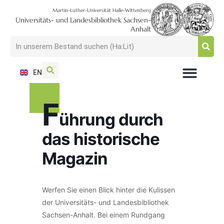
Martin-Luther-Universität Halle-Wittenberg
Universitäts- und Landesbibliothek Sachsen-
Anhalt
EN
NUTZEN + BESUCHEN
SUCHEN + FINDEN
FORSCHEN + PUBLIZIEREN
SCHULEN + BERATEN
SAMMELN + BEWAHREN
F
ührung durch
das historische
Magazin
Werfen Sie einen Blick hinter die Kulissen
der Universitäts- und Landesbibliothek
Sachsen-Anhalt. Bei einem Rundgang