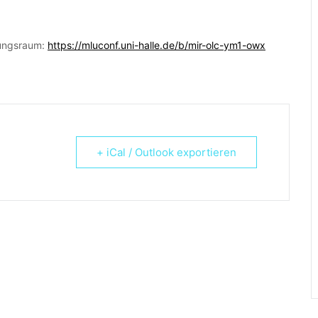
ulungsraum:
https://mluconf.uni-halle.de/b/mir-olc-ym1-owx
+ iCal / Outlook exportieren