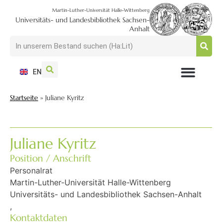
Martin-Luther-Universität Halle-Wittenberg
Universitäts- und Landesbibliothek Sachsen-
Anhalt
EN
NUTZEN + BESUCHEN
SUCHEN + FINDEN
FORSCHEN + PUBLIZIEREN
SCHULEN + BERATEN
SAMMELN + BEWAHREN
Startseite
»
Juliane Kyritz
Juliane Kyritz
Position / Anschrift
Personalrat
Martin-Luther-Universität Halle-Wittenberg
Universitäts- und Landesbibliothek Sachsen-Anhalt
,
Kontaktdaten