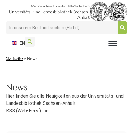
Martin-Luther-Universität Halle-Wittenberg
Universitäts- und Landesbibliothek Sachsen-
Anhalt
EN
NUTZEN + BESUCHEN
SUCHEN + FINDEN
FORSCHEN + PUBLIZIEREN
SCHULEN + BERATEN
SAMMELN + BEWAHREN
Startseite
»
News
News
Hier finden Sie alle Neuigkeiten aus der Universitäts- und
Landesbibliothek Sachsen-Anhalt.
RSS (Web-Feed)