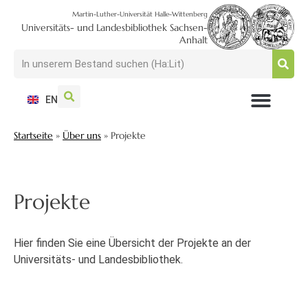
Martin-Luther-Universität Halle-Wittenberg
Universitäts- und Landesbibliothek Sachsen-
Anhalt
EN
NUTZEN + BESUCHEN
SUCHEN + FINDEN
FORSCHEN + PUBLIZIEREN
SCHULEN + BERATEN
SAMMELN + BEWAHREN
Startseite
»
Über uns
»
Projekte
Projekte
Hier finden Sie eine Übersicht der Projekte an der
Universitäts- und Landesbibliothek.