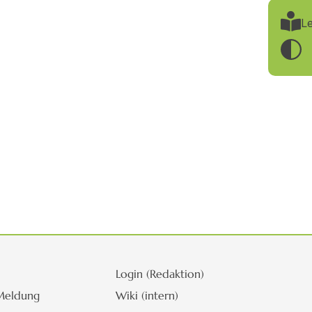
Le
Login (Redaktion)
Meldung
Wiki (intern)