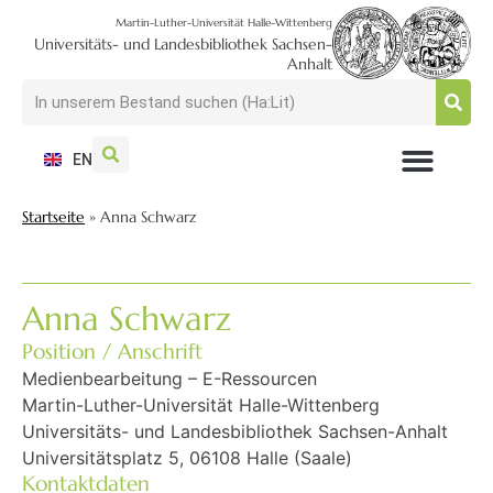
Martin-Luther-Universität Halle-Wittenberg
Universitäts- und Landesbibliothek Sachsen-
Anhalt
EN
NUTZEN + BESUCHEN
SUCHEN + FINDEN
FORSCHEN + PUBLIZIEREN
SCHULEN + BERATEN
SAMMELN + BEWAHREN
Startseite
»
Anna Schwarz
Anna Schwarz
Position / Anschrift
Medienbearbeitung – E-Ressourcen
Martin-Luther-Universität Halle-Wittenberg
Universitäts- und Landesbibliothek Sachsen-Anhalt
Universitätsplatz 5, 06108 Halle (Saale)
Kontaktdaten