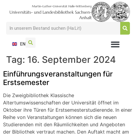
Martin-Luther-Universität Halle-Wittenberg
Universitäts- und Landesbibliothek Sachsen-
Anhalt
EN
Tag:
16. September 2024
NUTZEN + BESUCHEN
SUCHEN + FINDEN
FORSCHEN + PUBLIZIEREN
SCHULEN + BERATEN
SAMMELN + BEWAHREN
Einführungsveranstaltungen für
Erstsemester
Die Zweigbibliothek Klassische
Altertumswissenschaften der Universität öffnet im
Oktober ihre Türen für Erstsemesterstudierende. In einer
Reihe von Veranstaltungen können sich die neuen
Studierenden mit den Räumlichkeiten und Angeboten
der Bibliothek vertraut machen. Den Auftakt macht am