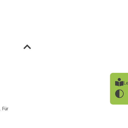
Le
. Für