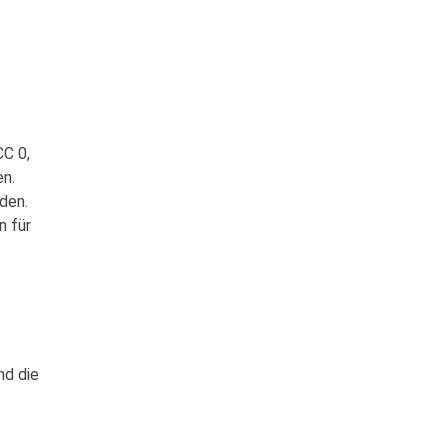
CC 0,
n.
den.
n für
nd die