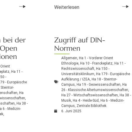
Weiterlesen
 bei der
Zugriff auf DIN-
 Open
Normen
tionen
Allgemein
,
Ha 1 - Vorderer Orient
Ethnologie
,
Ha 10 - Franckeplatz
,
Ha 11 -
 Orient
Rechtswissenschaft
,
Ha 150 -
eplatz
,
Ha 11 -
Universitätsklinikum
,
Ha 179 - Europäische
50 -
Aufklärung / IZEA
,
Ha 18 - Steintor-
79 - Europäische
Campus
,
Ha 19 - Geowissenschaften
,
Ha
 Steintor-
26 - Klassische Altertumswissenschaften
,
enschaften
,
Ha
Ha 27 - Wirtschaftswissenschaften
,
Ha 38 -
swissenschaften
,
Musik
,
Ha 4 - Heide-Süd
,
Ha 6 - Medizin-
nschaften
,
Ha 38 -
Campus
,
Zentrale Bibliothek
a 6 - Medizin-
6. Juni 2025
hek
,