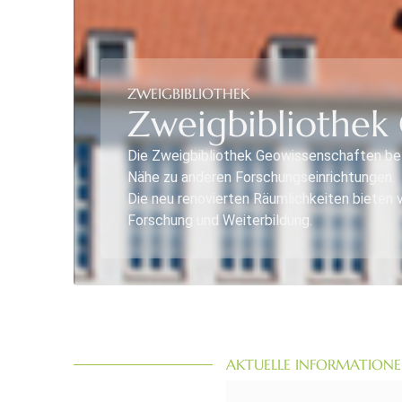
ZWEIGBIBLIOTHEK
Zweigbibliothek 
Die Zweigbibliothek Geowissenschaften be
Nähe zu anderen Forschungseinrichtungen.
Die neu renovierten Räumlichkeiten bieten 
Forschung und Weiterbildung.
AKTUELLE INFORMATION