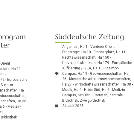
sprogram
Süddeutsche Zeitung
ter
Allgemein
,
Ha 1 - Vorderer Orient
Ethnologie
,
Ha 10 - Franckeplatz
,
Ha 11 -
Rechtswissenschaft
,
Ha 150 -
Universitätsklinikum
,
Ha 179 - Europäische
 Orient
Aufklärung / IZEA
,
Ha 18 - Steintor-
eplatz
,
Ha 11 -
Campus
,
Ha 19 - Geowissenschaften
,
Ha
50 -
26 - Klassische Altertumswissenschaften
,
79 - Europäische
Ha 27 - Wirtschaftswissenschaften
,
Ha 38 -
 Steintor-
Musik
,
Ha 4 - Heide-Süd
,
Ha 6 - Medizin-
enschaften
,
Ha
Campus
,
Schulen + Beraten
,
Zentrale
swissenschaften
,
Bibliothek
,
Zweigbibliothek
nschaften
,
Ha 38 -
24. Juli 2025
a 6 - Medizin-
en
,
 Bibliothek
,