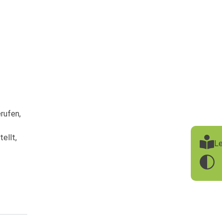
rufen,
ellt,
Le