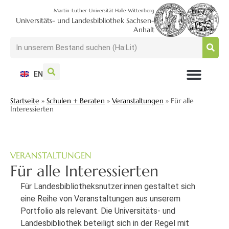
Martin-Luther-Universität Halle-Wittenberg
Universitäts- und Landesbibliothek Sachsen-
Anhalt
EN
NUTZEN + BESUCHEN
SUCHEN + FINDEN
FORSCHEN + PUBLIZIEREN
SCHULEN + BERATEN
SAMMELN + BEWAHREN
Startseite
»
Schulen + Beraten
»
Veranstaltungen
»
Für alle
Interessierten
VERANSTALTUNGEN
Für alle Interessierten
Für Landesbibliotheksnutzer:innen gestaltet sich
eine Reihe von Veranstaltungen aus unserem
Portfolio als relevant. Die Universitäts- und
Landesbibliothek beteiligt sich in der Regel mit