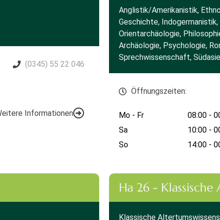
Anglistik/Amerikanistik, Ethn
Geschichte, Indogermanistik,
Orientarchäologie, Philosophi
Archäologie, Psychologie, Roma
Sprechwissenschaft, Südasi
(0345) 55 22 046
Öffnungszeiten:
eitere Informationen
Mo - Fr
08:00 - 0
Sa
10:00 - 0
So
14:00 - 0
Ha 26 - Klassische
Klassische Altertumswissen