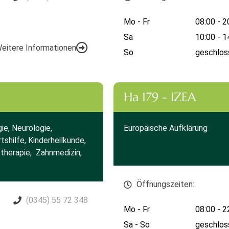
Mo - Fr
08:00 - 2
Sa
10:00 - 1
eitere Informationen
So
geschlos
Ha 179 - IZEA
gie, Neurologie,
Europäische Aufklärung
tshilfe, Kinderheilkunde,
otherapie, Zahnmedizin,
Öffnungszeiten:
(0345) 55 72 348
Mo - Fr
08:00 - 2
Sa - So
geschlos