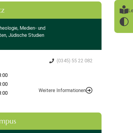
tz
Le
heologie, Medien- und
en, Jüdische Studien
(0345) 55 22 082
3:00
3:00
Weitere Informationen
3:00
ampus