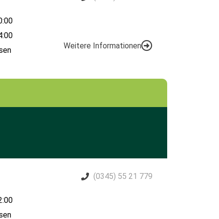
0:00
4:00
Weitere Informationen
sen
(0345) 55 21 779
2:00
sen