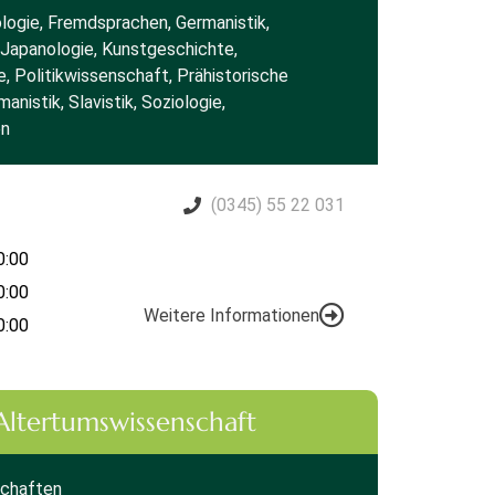
ologie, Fremdsprachen, Germanistik,
 Japanologie, Kunstgeschichte,
e, Politikwissenschaft, Prähistorische
nistik, Slavistik, Soziologie,
en
(0345) 55 22 031
0:00
0:00
Weitere Informationen
0:00
 Altertumswissenschaft
schaften