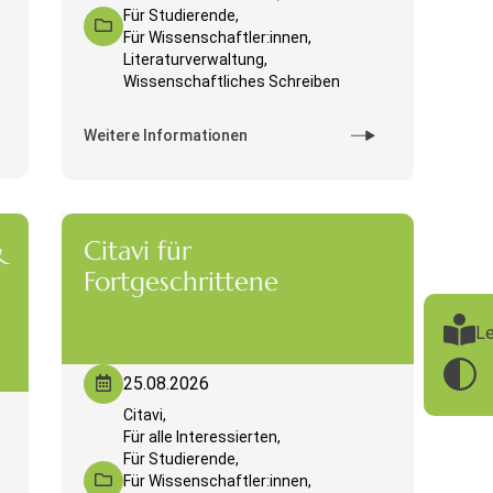
Für Studierende,
Für Wissenschaftler:innen,
Literaturverwaltung,
Wissenschaftliches Schreiben
Weitere Informationen
&
Citavi für
Fortgeschrittene
Le
25.08.2026
Citavi,
Für alle Interessierten,
Für Studierende,
Für Wissenschaftler:innen,