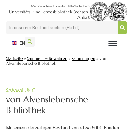
Martin-Luther-Universität Halle-Wittenberg
Universitäts- und Landesbibliothek Sachsen-
Anhalt
EN
NUTZEN + BESUCHEN
SUCHEN + FINDEN
FORSCHEN + PUBLIZIEREN
SCHULEN + BERATEN
SAMMELN + BEWAHREN
Startseite
»
Sammeln + Bewahren
»
Sammlungen
»
von
Alvenslebensche Bibliothek
SAMMLUNG
von Alvenslebensche
Bibliothek
Mit einem derzeitigen Bestand von etwa 6000 Bänden