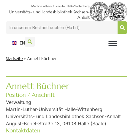
Martin-Luther-Universität Halle-Wittenberg
Universitäts- und Landesbibliothek Sachsen-
Anhalt
EN
NUTZEN + BESUCHEN
SUCHEN + FINDEN
FORSCHEN + PUBLIZIEREN
SCHULEN + BERATEN
SAMMELN + BEWAHREN
Startseite
»
Annett Büchner
Annett Büchner
Position / Anschrift
Verwaltung
Martin-Luther-Universität Halle-Wittenberg
Universitäts- und Landesbibliothek Sachsen-Anhalt
August-Bebel-Straße 13, 06108 Halle (Saale)
Kontaktdaten