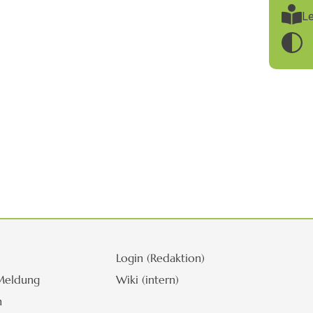
Le
Login (Redaktion)
Meldung
Wiki (intern)
m