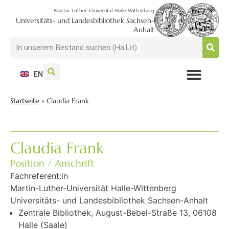
Martin-Luther-Universität Halle-Wittenberg
Universitäts- und Landesbibliothek Sachsen-
Anhalt
EN
NUTZEN + BESUCHEN
SUCHEN + FINDEN
FORSCHEN + PUBLIZIEREN
SCHULEN + BERATEN
SAMMELN + BEWAHREN
Startseite
»
Claudia Frank
Claudia Frank
Position / Anschrift
Fachreferent:in
Martin-Luther-Universität Halle-Wittenberg
Universitäts- und Landesbibliothek Sachsen-Anhalt
Zentrale Bibliothek, August-Bebel-Straße 13, 06108
Halle (Saale)