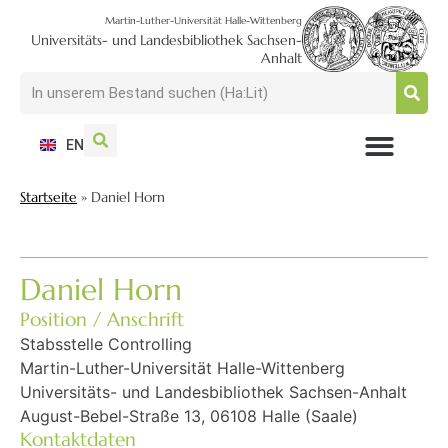
Martin-Luther-Universität Halle-Wittenberg
Universitäts- und Landesbibliothek Sachsen-
Anhalt
EN
NUTZEN + BESUCHEN
SUCHEN + FINDEN
FORSCHEN + PUBLIZIEREN
SCHULEN + BERATEN
SAMMELN + BEWAHREN
Startseite
»
Daniel Horn
Daniel Horn
Position / Anschrift
Stabsstelle Controlling
Martin-Luther-Universität Halle-Wittenberg
Universitäts- und Landesbibliothek Sachsen-Anhalt
August-Bebel-Straße 13, 06108 Halle (Saale)
Kontaktdaten