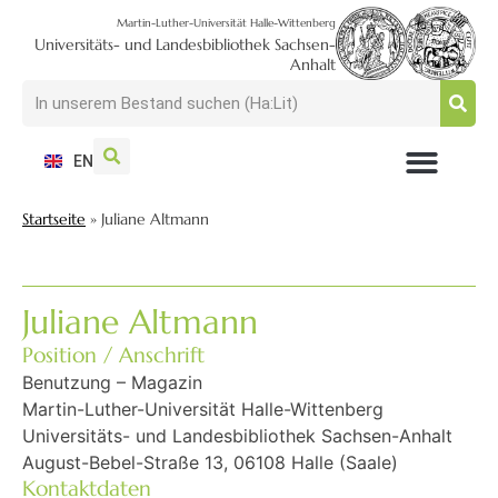
Martin-Luther-Universität Halle-Wittenberg
Universitäts- und Landesbibliothek Sachsen-
Anhalt
EN
NUTZEN + BESUCHEN
SUCHEN + FINDEN
FORSCHEN + PUBLIZIEREN
SCHULEN + BERATEN
SAMMELN + BEWAHREN
Startseite
»
Juliane Altmann
Juliane Altmann
Position / Anschrift
Benutzung – Magazin
Martin-Luther-Universität Halle-Wittenberg
Universitäts- und Landesbibliothek Sachsen-Anhalt
August-Bebel-Straße 13, 06108 Halle (Saale)
Kontaktdaten