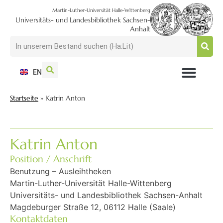
Martin-Luther-Universität Halle-Wittenberg
Universitäts- und Landesbibliothek Sachsen-
Anhalt
EN
NUTZEN + BESUCHEN
SUCHEN + FINDEN
FORSCHEN + PUBLIZIEREN
SCHULEN + BERATEN
SAMMELN + BEWAHREN
Startseite
»
Katrin Anton
Katrin Anton
Position / Anschrift
Benutzung – Ausleihtheken
Martin-Luther-Universität Halle-Wittenberg
Universitäts- und Landesbibliothek Sachsen-Anhalt
Magdeburger Straße 12, 06112 Halle (Saale)
Kontaktdaten