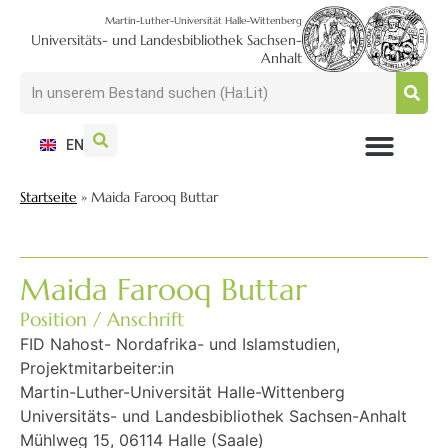
Martin-Luther-Universität Halle-Wittenberg
Universitäts- und Landesbibliothek Sachsen-
Anhalt
EN
NUTZEN + BESUCHEN
SUCHEN + FINDEN
FORSCHEN + PUBLIZIEREN
SCHULEN + BERATEN
SAMMELN + BEWAHREN
Startseite
»
Maida Farooq Buttar
Maida Farooq Buttar
Position / Anschrift
FID Nahost- Nordafrika- und Islamstudien,
Projektmitarbeiter:in
Martin-Luther-Universität Halle-Wittenberg
Universitäts- und Landesbibliothek Sachsen-Anhalt
Mühlweg 15, 06114 Halle (Saale)