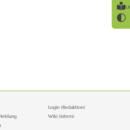
Le
Login (Redaktion)
Meldung
Wiki (intern)
m