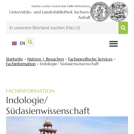
Martin-Luther-Universität Halle-Wittenberg
Universitäts- und Landesbibliothek Sachsen-
Anhalt
EN
NUTZEN + BESUCHEN
SUCHEN + FINDEN
FORSCHEN + PUBLIZIEREN
SCHULEN + BERATEN
SAMMELN + BEWAHREN
Startseite
»
Nutzen + Besuchen
»
Fachspezifische Services
»
Fachinformation
»
Indologie/ Südasienwissenschaft
FACHINFORMATION
Indologie/
Südasienwissenschaft