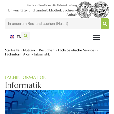
Martin-Luther-Universität Halle-Wittenberg
Universitäts- und Landesbibliothek Sachsen-
Anhalt
EN
NUTZEN + BESUCHEN
SUCHEN + FINDEN
FORSCHEN + PUBLIZIEREN
SCHULEN + BERATEN
SAMMELN + BEWAHREN
Startseite
»
Nutzen + Besuchen
»
Fachspezifische Services
»
Fachinformation
»
Informatik
FACHINFORMATION
Informatik