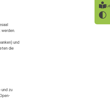
Le
esaal
t werden.
nbanken) und
eten die
 und zu
 Open-