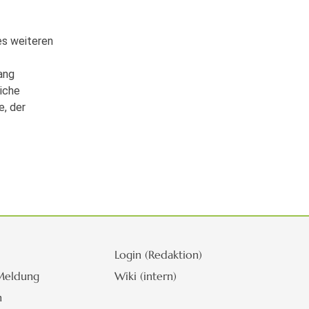
es weiteren
ang
iche
e, der
Login (Redaktion)
Meldung
Wiki (intern)
m