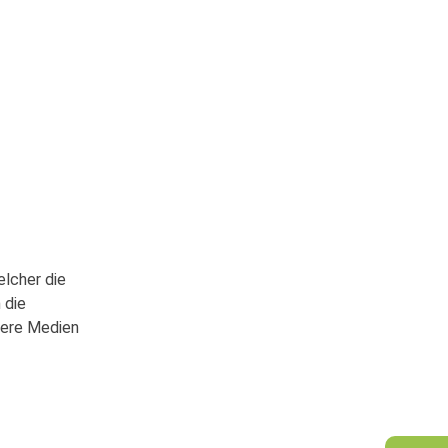
elcher die
 die
uere Medien