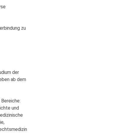
yse
erbindung zu
tudium der
rieben ab dem
 Bereiche:
ichte und
edizinische
ie,
Rechtsmedizin