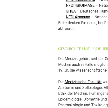
NFDI4BIOIMAGE
– Natio
GHGA
– Deutsches Hum
NFDI4Immuno
– National
Bitte denken Sie daran, bei 
aktivieren.
GESCHICHTE UND PROFILIE
Die Medizin gehört seit der G
Medizin auch in Halle möglic
19. Jh. die wissenschaftliche
Die
Medizinische Fakultät
wir
Anatomie und Zellbiologie, A
Ethik der Medizin, Humangenet
Epidemiologie, Biometrie und 
Pharmakologie und Toxikologi