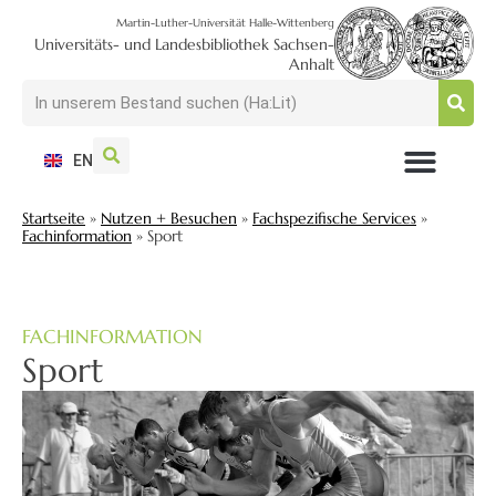
Martin-Luther-Universität Halle-Wittenberg
Universitäts- und Landesbibliothek Sachsen-
Anhalt
EN
NUTZEN + BESUCHEN
SUCHEN + FINDEN
FORSCHEN + PUBLIZIEREN
SCHULEN + BERATEN
SAMMELN + BEWAHREN
Startseite
»
Nutzen + Besuchen
»
Fachspezifische Services
»
Fachinformation
»
Sport
FACHINFORMATION
Sport