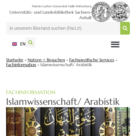
Martin-Luther-Universität Halle-Wittenberg
Universitäts- und Landesbibliothek Sachsen-
Anhalt
EN
NUTZEN + BESUCHEN
SUCHEN + FINDEN
FORSCHEN + PUBLIZIEREN
SCHULEN + BERATEN
SAMMELN + BEWAHREN
Startseite
»
Nutzen + Besuchen
»
Fachspezifische Services
»
Fachinformation
»
Islamwissenschaft/ Arabistik
FACHINFORMATION
Islamwissenschaft/ Arabistik