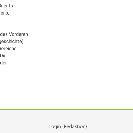
Orients
iens,
t des Vorderen
tgeschichte)
Bereiche
 Die
 der
Login (Redaktion)