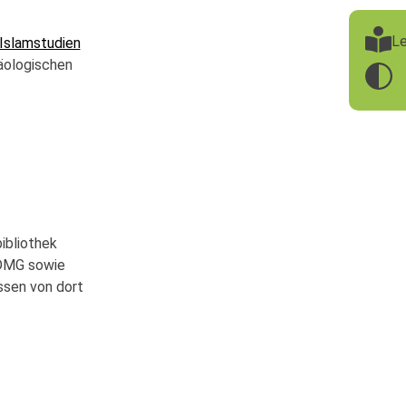
Le
 Islamstudien
äologischen
ibliothek
 DMG sowie
ssen von dort