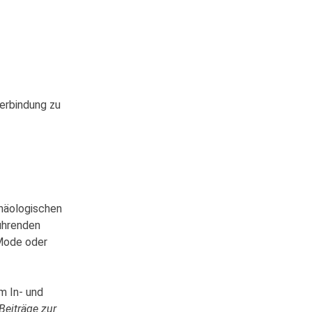
erbindung zu
häologischen
ührenden
Mode oder
m In- und
Beiträge zur