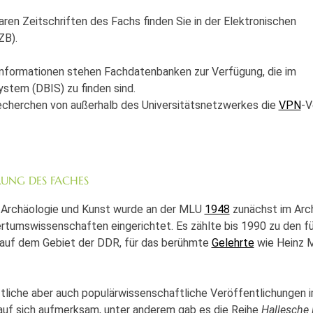
aren Zeitschriften des Fachs finden Sie in der Elektronischen
ZB).
Informationen stehen Fachdatenbanken zur Verfügung, die im
stem (DBIS) zu finden sind.
Recherchen von außerhalb des Universitätsnetzwerkes die
VPN
-V
RUNG DES FACHES
he Archäologie und Kunst wurde an der MLU
1948
zunächst im Arc
tertumswissenschaften eingerichtet. Es zählte bis 1990 zu den f
in auf dem Gebiet der DDR, für das berühmte
Gelehrte
wie Heinz 
tliche aber auch populärwissenschaftliche Veröffentlichungen i
auf sich aufmerksam, unter anderem gab es die Reihe
Hallesche 