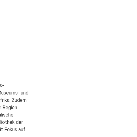
s­
 Museums- und
frika. Zudem
 Region.
alische
liothek der
t Fokus auf